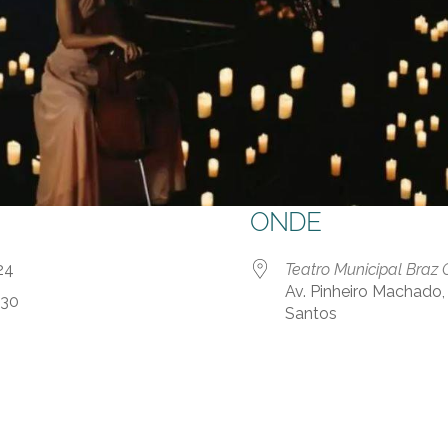
ONDE
o 24
Teatro Municipal Braz
Av. Pinheiro Machado, 
:30
Santos
0