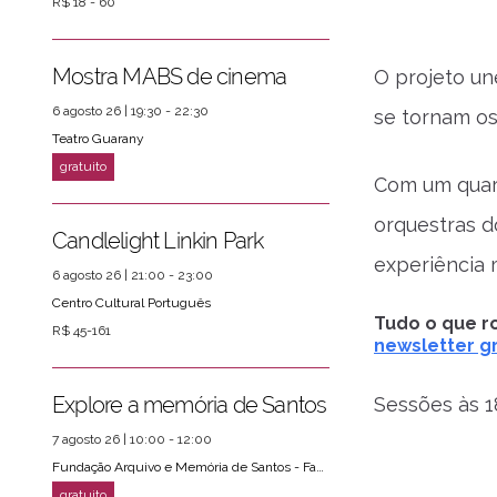
R$ 18 - 60
Mostra MABS de cinema
O projeto un
6 agosto 26 | 19:30 - 22:30
se tornam os
Teatro Guarany
Com um quart
orquestras d
Candlelight Linkin Park
experiência 
6 agosto 26 | 21:00 - 23:00
Centro Cultural Português
Tudo o que ro
R$ 45-161
newsletter gr
ver mais
PRÓXIMOS EVENTOS
Explore a memória de Santos
Sessões às 1
7 agosto 26 | 10:00 - 12:00
Fundação Arquivo e Memória de Santos - Fams