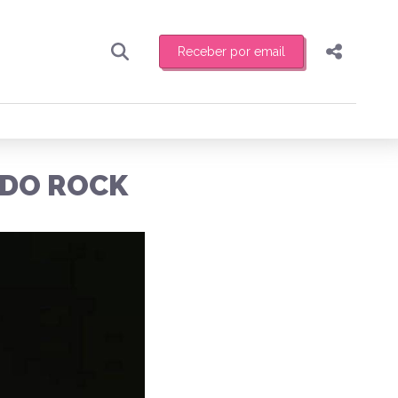
Receber por email
Pesquisar
Compartilhar
ber toda sexta-feira de manhã o resumo
.
Copiar o link
 DO ROCK
Enviar por Whatsapp
Publicar no Facebook
receber novidades
Publicar no X