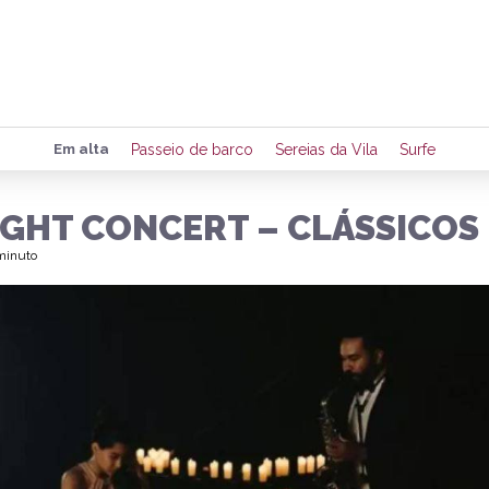
Preencha seus dados para rece
Em alta
Passeio de barco
Sereias da Vila
Surfe
de eventos e notícias da região
IGHT CONCERT – CLÁSSICOS
 minuto
Quero 