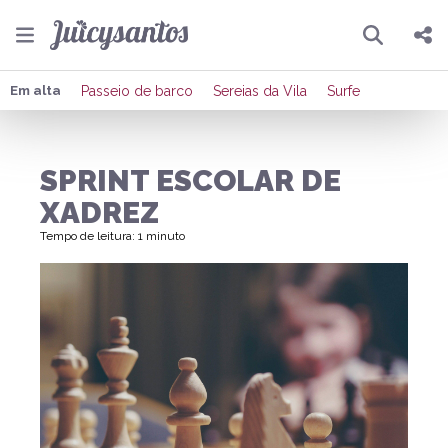
Pesquisar
Compartilhar
Em alta
Passeio de barco
Sereias da Vila
Surfe
Copiar o link
SPRINT ESCOLAR DE
Enviar por Whatsapp
XADREZ
Publicar no Facebook
Tempo de leitura: 1 minuto
Publicar no X