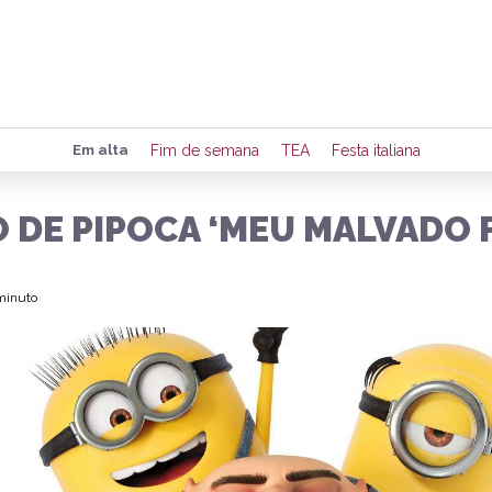
Preencha seus dados para rece
Em alta
Fim de semana
TEA
Festa italiana
de eventos e notícias da região
O DE PIPOCA ‘MEU MALVADO 
Quero 
 minuto