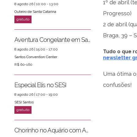
1º de abril (t
8 agosto 26 | 10:00 - 13:00
Outeiro de Santa Catarina
Progresso)
ver mais
PRÓXIMOS EVENTOS
2 de abril (q
Braga, 39 – 
Aventura Congelante em Santos
8 agosto 26 | 15:00 - 17:00
Tudo o que ro
Santos Convention Center
newsletter gr
R$ 60-160
Uma ótima op
Especial Elis no SESI
confusões!
8 agosto 26 | 17:00 - 19:00
SESI Santos
Chorinho no Aquário com Amigos da Música e Mari Torres