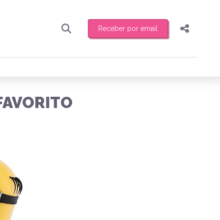
Receber por email
Pesquisar
Compartilhar
ber toda sexta-feira de manhã o resumo
.
Copiar o link
FAVORITO
Enviar por Whatsapp
Publicar no Facebook
receber novidades
Publicar no X