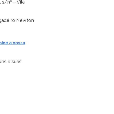
, s/nº – Vila
rigadeiro Newton
sine a nossa
ons e suas