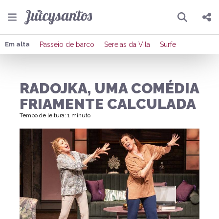
Pesquisar
Compartilhar
Em alta
Passeio de barco
Sereias da Vila
Surfe
Copiar o link
RADOJKA, UMA COMÉDIA
Enviar por Whatsapp
FRIAMENTE CALCULADA
Publicar no Facebook
Tempo de leitura: 1 minuto
Publicar no X