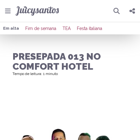
Pesquisar
Compartilhar
Em alta
Fim de semana
TEA
Festa italiana
Copiar o link
PRESEPADA 013 NO
Enviar por Whatsapp
COMFORT HOTEL
Publicar no Facebook
Tempo de leitura: 1 minuto
Publicar no X