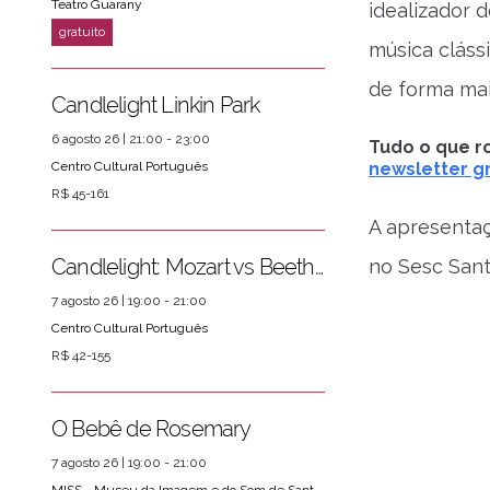
Teatro Guarany
idealizador 
ver mais
PRÓXIMOS EVENTOS
música cláss
de forma mais
Candlelight Linkin Park
6 agosto 26 | 21:00 - 23:00
Tudo o que ro
Centro Cultural Português
newsletter gr
R$ 45-161
A apresenta
Candlelight: Mozart vs Beethoven
no Sesc Santo
7 agosto 26 | 19:00 - 21:00
Centro Cultural Português
R$ 42-155
O Bebê de Rosemary
7 agosto 26 | 19:00 - 21:00