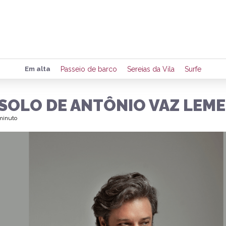
Preencha seus dados para rece
Em alta
Passeio de barco
Sereias da Vila
Surfe
de eventos e notícias da região
 SOLO DE ANTÔNIO VAZ LEME
 minuto
Quero 