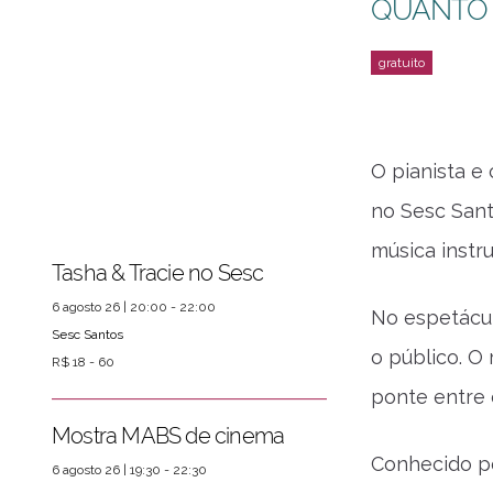
QUANTO
O pianista 
no Sesc San
música instr
Tasha & Tracie no Sesc
6 agosto 26 | 20:00 - 22:00
No espetácul
Sesc Santos
o público. O
R$ 18 - 60
ponte entre 
Mostra MABS de cinema
Conhecido po
6 agosto 26 | 19:30 - 22:30