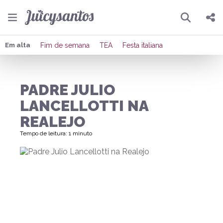
Pesquisar
Compartilhar
Em alta
Fim de semana
TEA
Festa italiana
Copiar o link
PADRE JULIO
Enviar por Whatsapp
LANCELLOTTI NA
Publicar no Facebook
REALEJO
Tempo de leitura: 1 minuto
Publicar no X