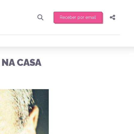
Receber por email
Pesquisar
Compartilhar
ber toda sexta-feira de manhã o resumo
.
Copiar o link
 NA CASA
Enviar por Whatsapp
Publicar no Facebook
receber novidades
Publicar no X