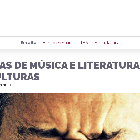
Preencha seus dados para rece
Em alta
Fim de semana
TEA
Festa italiana
de eventos e notícias da região
AS DE MÚSICA E LITERATURA
ULTURAS
Quero 
 minuto