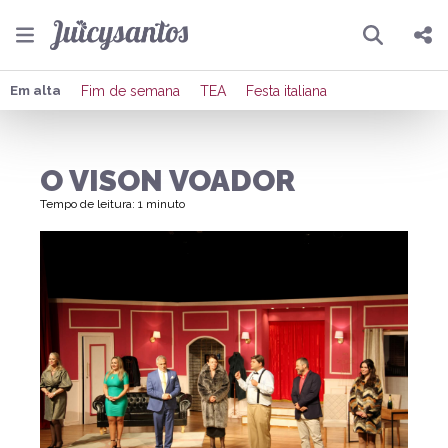
Pesquisar
Compartilhar
Em alta
Fim de semana
TEA
Festa italiana
Copiar o link
O VISON VOADOR
Enviar por Whatsapp
Tempo de leitura: 1 minuto
Publicar no Facebook
Publicar no X