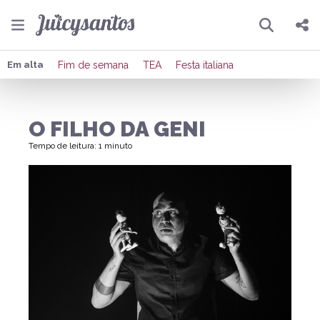
Pesquisar
Compartilhar
Em alta
Fim de semana
TEA
Festa italiana
Copiar o link
O FILHO DA GENI
Enviar por Whatsapp
Tempo de leitura: 1 minuto
Publicar no Facebook
Publicar no X