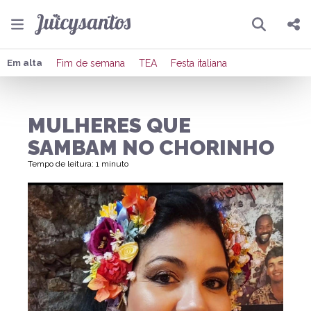
Pesquisar
Compartilhar
Em alta
Fim de semana
TEA
Festa italiana
Copiar o link
MULHERES QUE
Enviar por Whatsapp
SAMBAM NO CHORINHO
Publicar no Facebook
Tempo de leitura: 1 minuto
Publicar no X