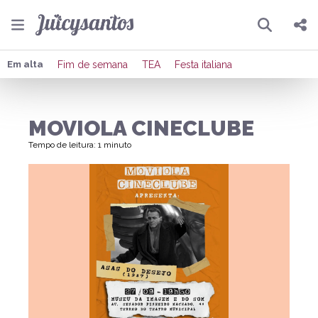
Pesquisar
Compartilhar
Em alta
Fim de semana
TEA
Festa italiana
Copiar o link
MOVIOLA CINECLUBE
Enviar por Whatsapp
Tempo de leitura: 1 minuto
Publicar no Facebook
Publicar no X