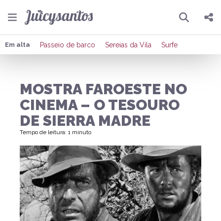
Pesquisar
Compartilhar
Em alta
Passeio de barco
Sereias da Vila
Surfe
Copiar o link
MOSTRA FAROESTE NO
Enviar por Whatsapp
CINEMA – O TESOURO
Publicar no Facebook
DE SIERRA MADRE
Tempo de leitura: 1 minuto
Publicar no X