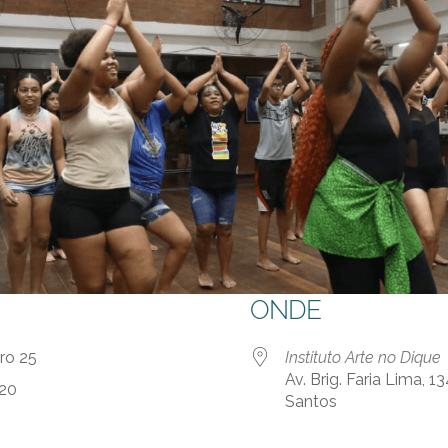
ONDE
bro 25
Instituto Arte no Dique
Av. Brig. Faria Lima, 1
:20
Santos