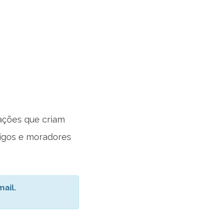
ações que criam
migos e moradores
ail.