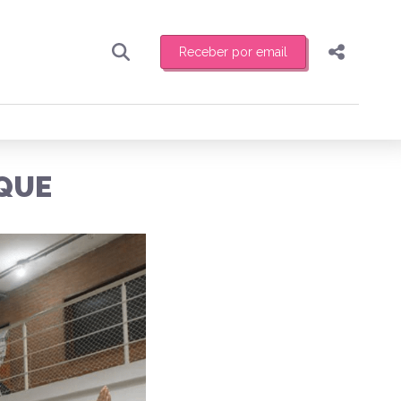
Receber por email
Pesquisar
Compartilhar
ber toda sexta-feira de manhã o resumo
.
Copiar o link
IQUE
Enviar por Whatsapp
Publicar no Facebook
receber novidades
Publicar no X