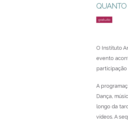
QUANTO
O Instituto A
evento acont
participação 
A programaçã
Dança, músic
longo da tar
vídeos. A se