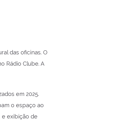
al das oficinas. O
no Rádio Clube. A
izados em 2025.
upam o espaço ao
 e exibição de