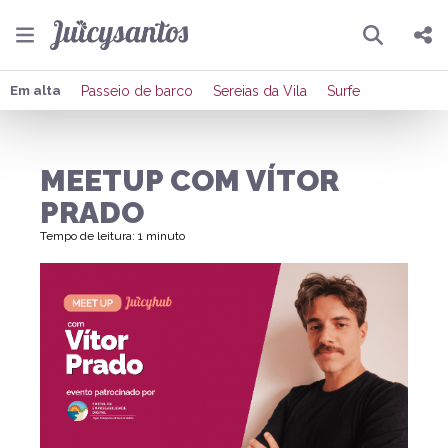
Pesquisar
Compartilhar
Em alta
Passeio de barco
Sereias da Vila
Surfe
Copiar o link
MEETUP COM VÍTOR
Enviar por Whatsapp
PRADO
Publicar no Facebook
Tempo de leitura: 1 minuto
Publicar no X