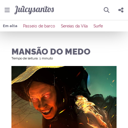
Pesquisar
Compartilhar
Em alta
Passeio de barco
Sereias da Vila
Surfe
Copiar o link
MANSÃO DO MEDO
Enviar por Whatsapp
Tempo de leitura: 1 minuto
Publicar no Facebook
Publicar no X