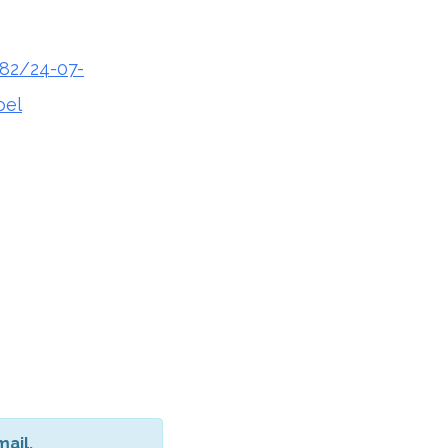
282/24-07-
oel
ail.