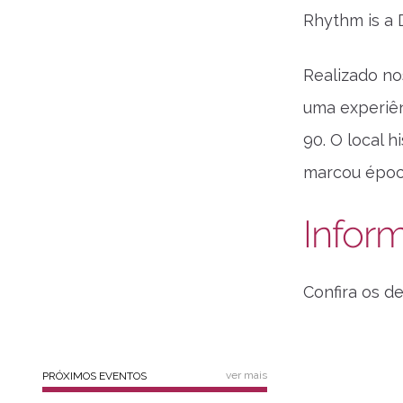
Rhythm is a
Realizado no
uma experiên
90. O local 
marcou époc
Infor
Confira os d
ver mais
PRÓXIMOS EVENTOS