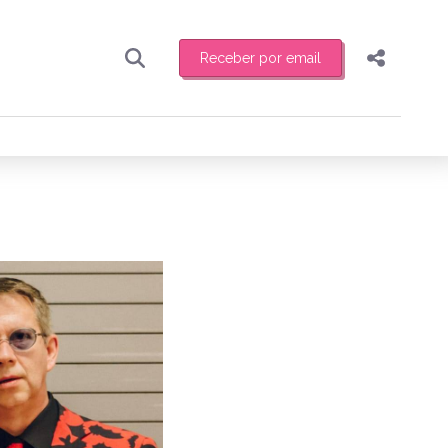
Receber por email
Pesquisar
Compartilhar
ber toda sexta-feira de manhã o resumo
.
Copiar o link
Enviar por Whatsapp
Publicar no Facebook
receber novidades
Publicar no X