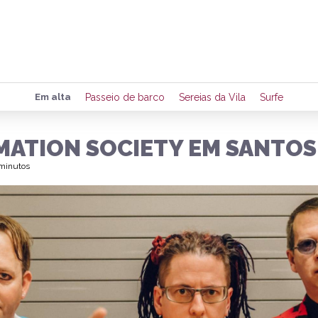
Preencha seus dados para rece
Em alta
Passeio de barco
Sereias da Vila
Surfe
de eventos e notícias da região
MATION SOCIETY EM SANTOS
 minutos
Quero 