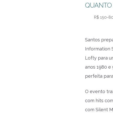
QUANTO
R$ 150-8
Santos prepa
Information 
Lofty para u
anos 1980 e 
perfeita par
O evento tra
com hits com
com Silent M