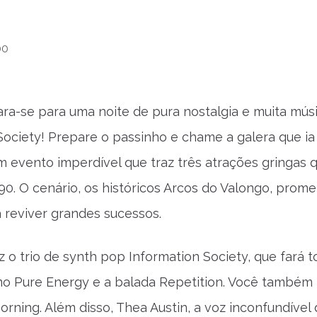
00
ra-se para uma noite de pura nostalgia e muita mús
Society! Prepare o passinho e chame a galera que i
m evento imperdível que traz três atrações gringas
90. O cenário, os históricos Arcos do Valongo, pro
a reviver grandes sucessos.
z o trio de synth pop Information Society, que fará
o Pure Energy e a balada Repetition. Você também 
orning. Além disso, Thea Austin, a voz inconfundíve