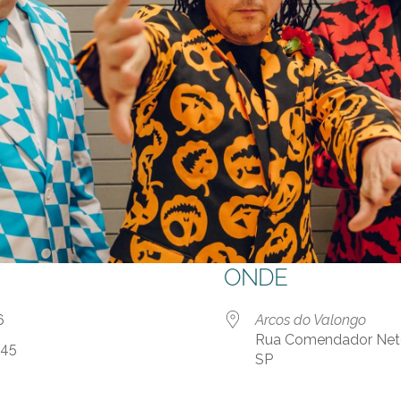
ONDE
 26
Arcos do Valongo
Rua Comendador Neto,
:45
SP