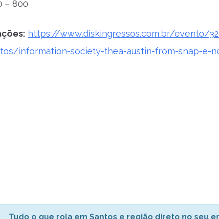
 – 800
ações:
https://www.diskingressos.com.br/evento/3
os/information-society-thea-austin-from-snap-e-n
Tudo o que rola em Santos e região direto no seu em