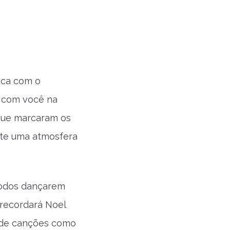
ica com o
a com você na
 que marcaram os
mete uma atmosfera
 todos dançarem
recordará Noel
l de canções como