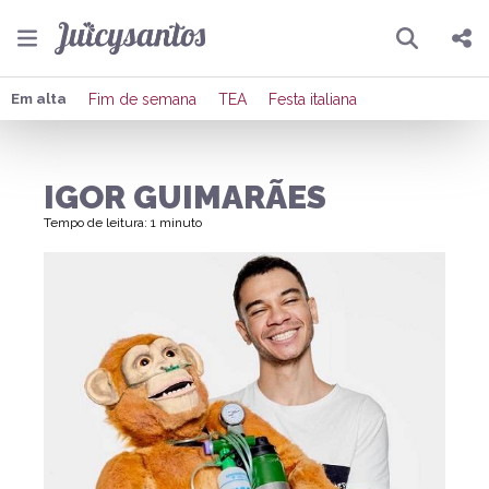
Pesquisar
Compartilhar
Em alta
Fim de semana
TEA
Festa italiana
Copiar o link
IGOR GUIMARÃES
Enviar por Whatsapp
Tempo de leitura: 1 minuto
Publicar no Facebook
Publicar no X