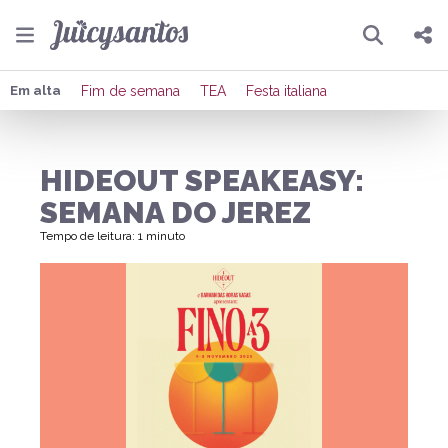
Pesquisar
Compartilhar
Em alta
Fim de semana
TEA
Festa italiana
Copiar o link
HIDEOUT SPEAKEASY:
Enviar por Whatsapp
SEMANA DO JEREZ
Publicar no Facebook
Tempo de leitura: 1 minuto
Publicar no X