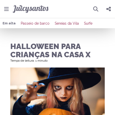
Pesquisar
Compartilhar
Em alta
Passeio de barco
Sereias da Vila
Surfe
Copiar o link
HALLOWEEN PARA
Enviar por Whatsapp
CRIANÇAS NA CASA X
Publicar no Facebook
Tempo de leitura: 1 minuto
Publicar no X