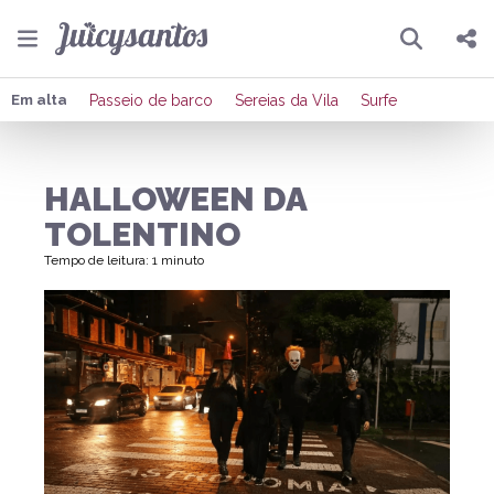
Pesquisar
Compartilhar
Em alta
Passeio de barco
Sereias da Vila
Surfe
Copiar o link
HALLOWEEN DA
Enviar por Whatsapp
TOLENTINO
Publicar no Facebook
Tempo de leitura: 1 minuto
Publicar no X