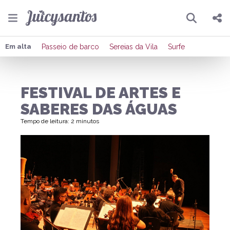
Pesquisar
Compartilhar
Em alta
Passeio de barco
Sereias da Vila
Surfe
Copiar o link
FESTIVAL DE ARTES E
Enviar por Whatsapp
SABERES DAS ÁGUAS
Publicar no Facebook
Tempo de leitura: 2 minutos
Publicar no X