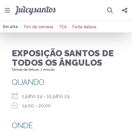
Pesquisar
Compartilhar
Em alta
Fim de semana
TEA
Festa italiana
Copiar o link
EXPOSIÇÃO SANTOS DE
Enviar por Whatsapp
TODOS OS ÂNGULOS
Publicar no Facebook
Tempo de leitura: 1 minuto
QUANDO
Publicar no X
1 julho 24 - 15 julho 24
14:00 - 20:00
ONDE