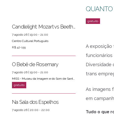
QUANTO
Candlelight: Mozart vs Beethoven
7 agosto 26 | 19:00 - 21:00
Centro Cultural Português
A exposição 
R$ 42-155
funcionários
O Bebê de Rosemary
Diversidade 
7 agosto 26 | 19:00 - 21:00
trans empreg
MISS - Museu da Imagem e do Som de Santos
As imagens f
em campanha
Na Sala dos Espelhos
ver mais
PRÓXIMOS EVENTOS
7 agosto 26 | 20:00 - 22:00
Tudo o que ro