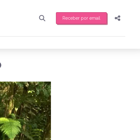
Receber por email
Pesquisar
Compartilhar
ber toda sexta-feira de manhã o resumo
.
Copiar o link
O
Enviar por Whatsapp
Publicar no Facebook
receber novidades
Publicar no X