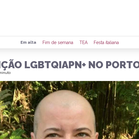
Preencha seus dados para rece
Em alta
Fim de semana
TEA
Festa italiana
de eventos e notícias da região
IÇÃO LGBTQIAPN+ NO PORT
 minuto
Quero 