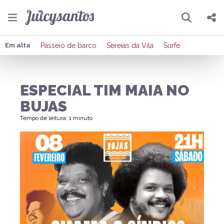
Pesquisar
Compartilhar
Em alta
Passeio de barco
Sereias da Vila
Surfe
Copiar o link
ESPECIAL TIM MAIA NO
Enviar por Whatsapp
BUJAS
Publicar no Facebook
Tempo de leitura: 1 minuto
Publicar no X