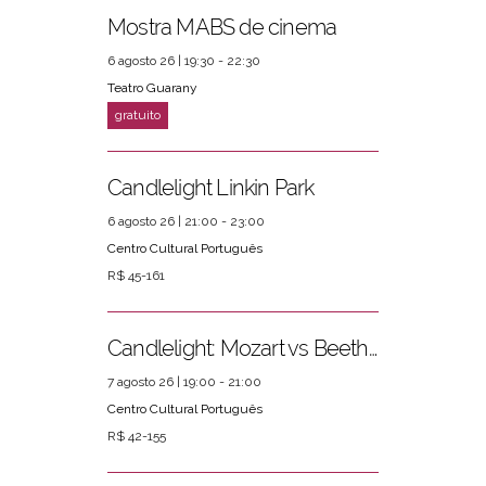
Mostra MABS de cinema
6 agosto 26 | 19:30 - 22:30
PRÓXIMOS EVENTOS
ver mais
Teatro Guarany
Candlelight Linkin Park
6 agosto 26 | 21:00 - 23:00
Centro Cultural Português
R$ 45-161
Candlelight: Mozart vs Beethoven
7 agosto 26 | 19:00 - 21:00
Centro Cultural Português
R$ 42-155