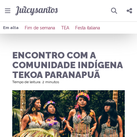
Pesquisar
Compartilhar
Em alta
Fim de semana
TEA
Festa italiana
Copiar o link
ENCONTRO COM A
Enviar por Whatsapp
COMUNIDADE INDÍGENA
Publicar no Facebook
TEKOA PARANAPUÃ
Tempo de leitura: 2 minutos
Publicar no X