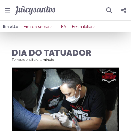
Pesquisar
Compartilhar
Em alta
Fim de semana
TEA
Festa italiana
Copiar o link
DIA DO TATUADOR
Enviar por Whatsapp
Tempo de leitura: 1 minuto
Publicar no Facebook
Publicar no X