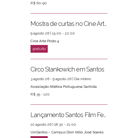
R$ 60-90
PRÓXIMOS EVENTOS
ver mais
Mostra de curtas no Cine Arte Posto 4
9 agosto 26 | 15:00 - 22:00
Cine Arte Posto 4
Circo Stankowich em Santos
3 agosto 26 - 9 agosto 26 | Dia inteiro
Associação Atlética Portuguesa Santista
R$ 35 - 120
Lançamento Santos Film Fest
10 agosto 26 | 18:30 - 21:00
UniSantos – Campus Dom Idílio José Soares