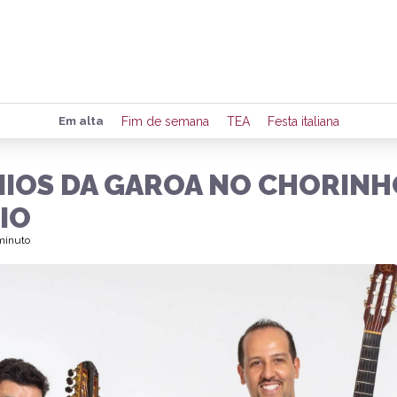
Preencha seus dados para rece
Em alta
Fim de semana
TEA
Festa italiana
de eventos e notícias da região
IOS DA GAROA NO CHORINH
IO
Quero 
 minuto