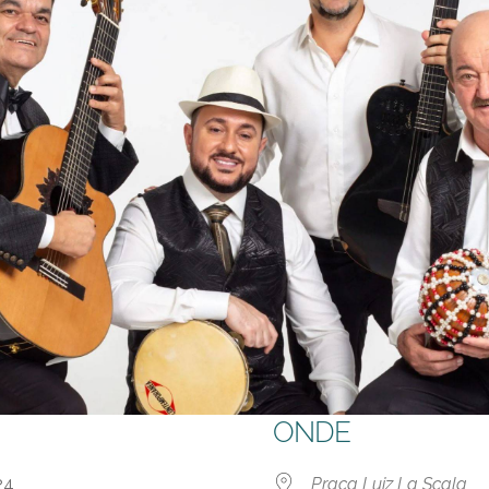
ONDE
o 24
Praça Luiz La Scala