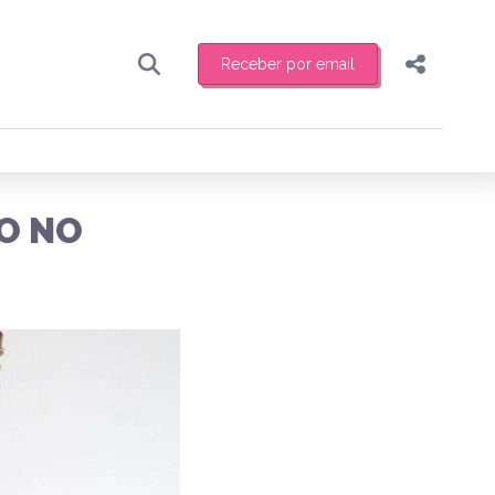
Receber por email
Pesquisar
Compartilhar
ber toda sexta-feira de manhã o resumo
.
Copiar o link
O NO
Enviar por Whatsapp
Publicar no Facebook
receber novidades
Publicar no X