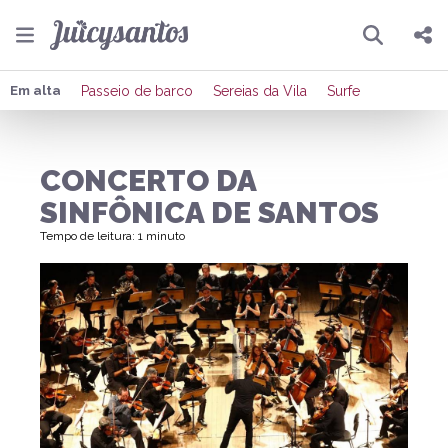
Pesquisar
Compartilhar
Em alta
Passeio de barco
Sereias da Vila
Surfe
Copiar o link
CONCERTO DA
Enviar por Whatsapp
SINFÔNICA DE SANTOS
Publicar no Facebook
Tempo de leitura: 1 minuto
Publicar no X