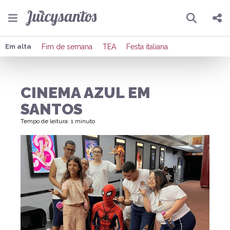
Pesquisar
Compartilhar
Em alta
Fim de semana
TEA
Festa italiana
Copiar o link
CINEMA AZUL EM
Enviar por Whatsapp
SANTOS
Publicar no Facebook
Tempo de leitura: 1 minuto
Publicar no X