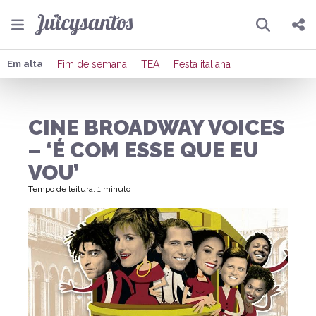
Pesquisar
Compartilhar
Em alta
Fim de semana
TEA
Festa italiana
Copiar o link
CINE BROADWAY VOICES
Enviar por Whatsapp
– ‘É COM ESSE QUE EU
Publicar no Facebook
VOU’
Tempo de leitura: 1 minuto
Publicar no X