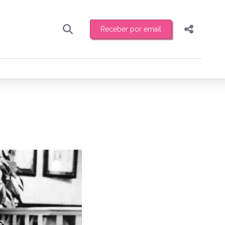
Receber por email
Pesquisar
Compartilhar
ber toda sexta-feira de manhã o resumo
.
Copiar o link
Enviar por Whatsapp
Publicar no Facebook
receber novidades
Publicar no X