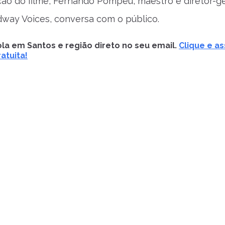
ção do filme, Fernando Pompeu, maestro e diretor-ge
way Voices, conversa com o público.
la em Santos e região direto no seu email.
Clique e as
atuita!