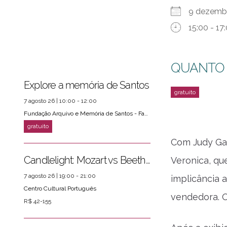
9 dezem
15:00 - 17
QUANTO
Explore a memória de Santos
7 agosto 26 | 10:00 - 12:00
Fundação Arquivo e Memória de Santos - Fams
Com Judy Gar
Candlelight: Mozart vs Beethoven
Veronica, qu
7 agosto 26 | 19:00 - 21:00
implicância 
Centro Cultural Português
vendedora. O
R$ 42-155
ver mais
PRÓXIMOS EVENTOS