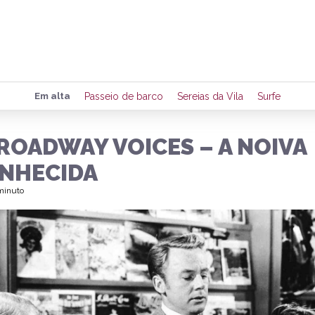
Preencha seus dados para rece
Em alta
Passeio de barco
Sereias da Vila
Surfe
de eventos e notícias da região
ROADWAY VOICES – A NOIVA
NHECIDA
Quero 
 minuto