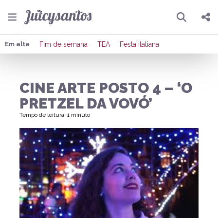
Pesquisar
Compartilhar
Em alta
Fim de semana
TEA
Festa italiana
Copiar o link
CINE ARTE POSTO 4 – ‘O
Enviar por Whatsapp
PRETZEL DA VOVÓ’
Publicar no Facebook
Tempo de leitura: 1 minuto
Publicar no X