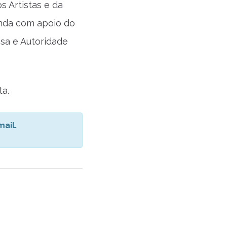
s Artistas e da
inda com apoio do
asa e Autoridade
a.
ail.