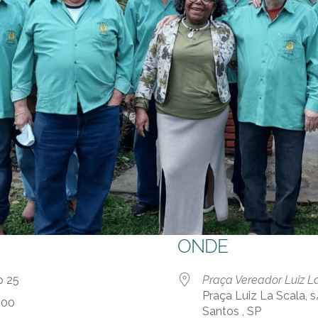
ONDE
ro 25
Praça Vereador Luiz L
Praça Luiz La Scala, s
:00
Santos , SP