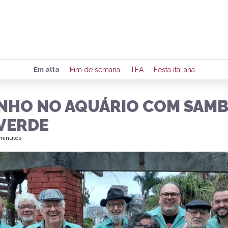
Preencha seus dados para rece
Em alta
Fim de semana
TEA
Festa italiana
de eventos e notícias da região
NHO NO AQUÁRIO COM SAMB
VERDE
Quero 
 minutos