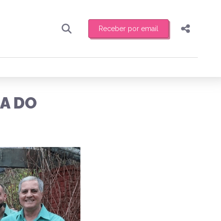
Receber por email
Pesquisar
Compartilhar
ber toda sexta-feira de manhã o resumo
.
Copiar o link
A DO
Enviar por Whatsapp
Publicar no Facebook
receber novidades
Publicar no X