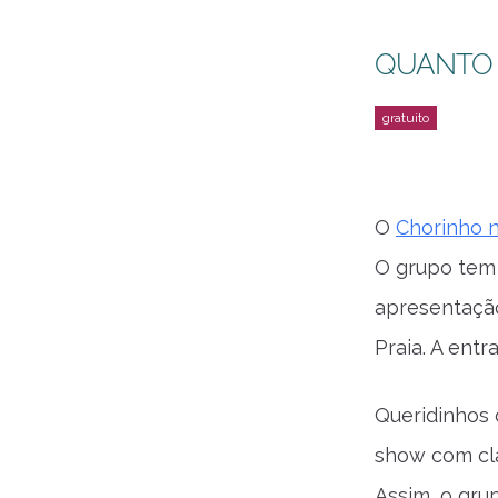
QUANTO
O
Chorinho n
O grupo tem 
apresentação
Praia. A entr
Queridinhos 
show com clá
Assim, o gru