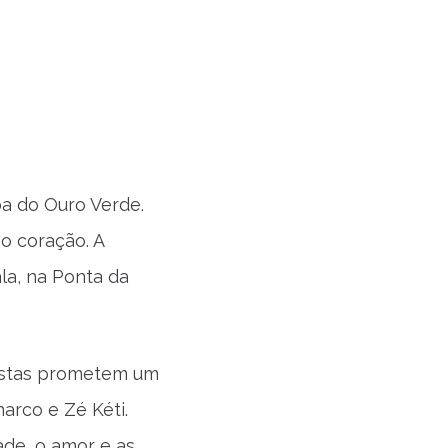
a do Ouro Verde.
o coração. A
la, na Ponta da
bistas prometem um
arco e Zé Kéti.
ade, o amor e as