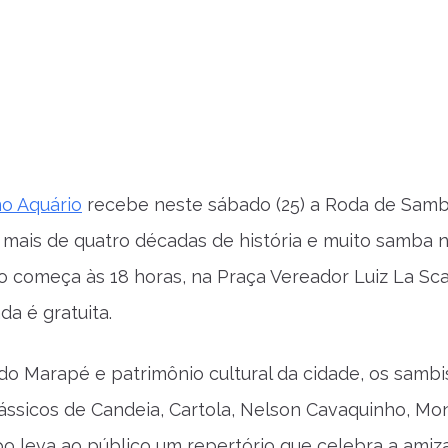
o Aquário
recebe neste sábado (25) a Roda de Samb
mais de quatro décadas de história e muito samba n
 começa às 18 horas, na Praça Vereador Luiz La Sca
ada é gratuita.
do Marapé e patrimônio cultural da cidade, os sam
ssicos de Candeia, Cartola, Nelson Cavaquinho, Mon
po leva ao público um repertório que celebra a amiz