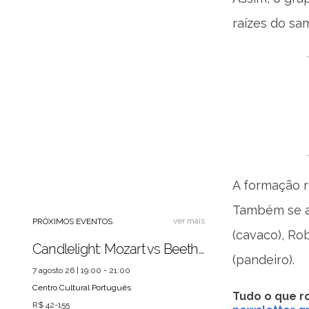
raízes do sam
A formação re
Também se ap
ver mais
PRÓXIMOS EVENTOS
(cavaco), Rob
Candlelight: Mozart vs Beethoven
(pandeiro).
7 agosto 26 | 19:00 - 21:00
Centro Cultural Português
Tudo o que ro
R$ 42-155