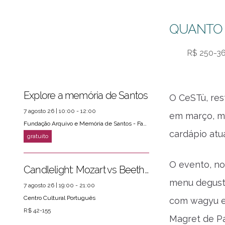
QUANTO
R$ 250-3
Explore a memória de Santos
O CeSTù, res
7 agosto 26 | 10:00 - 12:00
em março, ma
Fundação Arquivo e Memória de Santos - Fams
cardápio atua
O evento, no
Candlelight: Mozart vs Beethoven
menu degusta
7 agosto 26 | 19:00 - 21:00
Centro Cultural Português
com wagyu e 
R$ 42-155
Magret de P