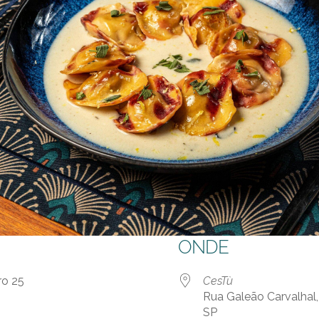
ONDE
iro 25
CesTù
Rua Galeão Carvalhal,
SP