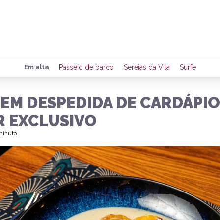
Preencha seus dados para rece
Em alta
Passeio de barco
Sereias da Vila
Surfe
de eventos e notícias da região
 EM DESPEDIDA DE CARDÁPI
R EXCLUSIVO
Quero 
 minuto