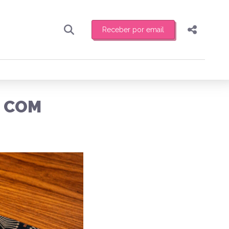
Receber por email
Pesquisar
Compartilhar
ber toda sexta-feira de manhã o resumo
.
Copiar o link
O COM
Enviar por Whatsapp
Publicar no Facebook
receber novidades
Publicar no X