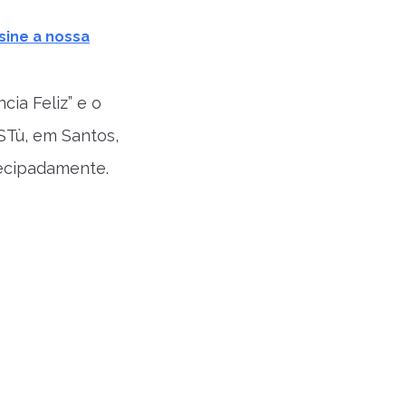
sine a nossa
ia Feliz” e o
eSTù, em Santos,
tecipadamente.