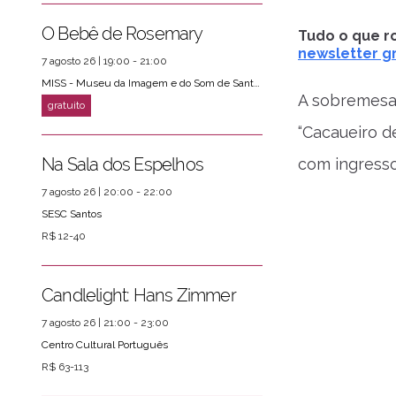
ver mais
PRÓXIMOS EVENTOS
O Bebê de Rosemary
Tudo o que ro
newsletter gr
7 agosto 26 | 19:00 - 21:00
MISS - Museu da Imagem e do Som de Santos
A sobremesa 
“Cacaueiro d
Na Sala dos Espelhos
com ingresso
7 agosto 26 | 20:00 - 22:00
SESC Santos
R$ 12-40
Candlelight: Hans Zimmer
7 agosto 26 | 21:00 - 23:00
Centro Cultural Português
R$ 63-113