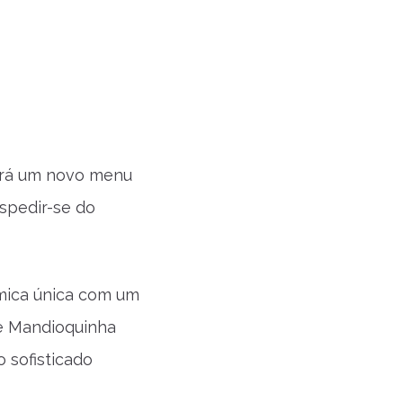
çará um novo menu
espedir-se do
ômica única com um
de Mandioquinha
 sofisticado