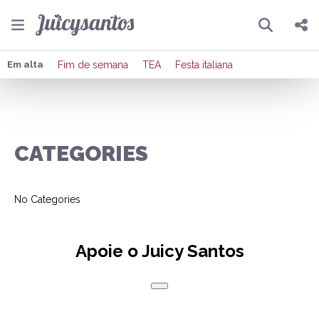
Pesquisar
Compartilhar
Em alta
Fim de semana
TEA
Festa italiana
Copiar o link
Enviar por Whatsapp
CATEGORIES
Publicar no Facebook
No Categories
Publicar no X
Apoie o Juicy Santos