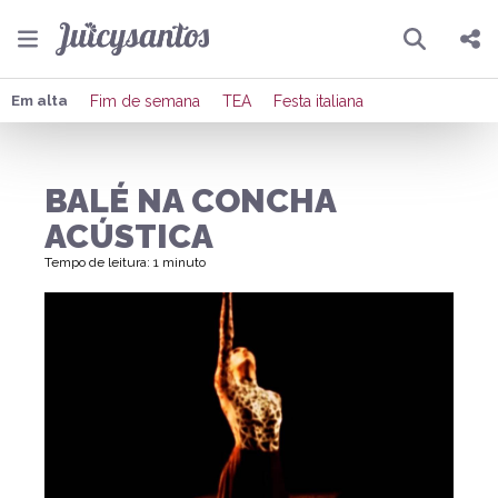
Pesquisar
Compartilhar
Em alta
Fim de semana
TEA
Festa italiana
Copiar o link
BALÉ NA CONCHA
Enviar por Whatsapp
ACÚSTICA
Publicar no Facebook
Tempo de leitura: 1 minuto
Publicar no X