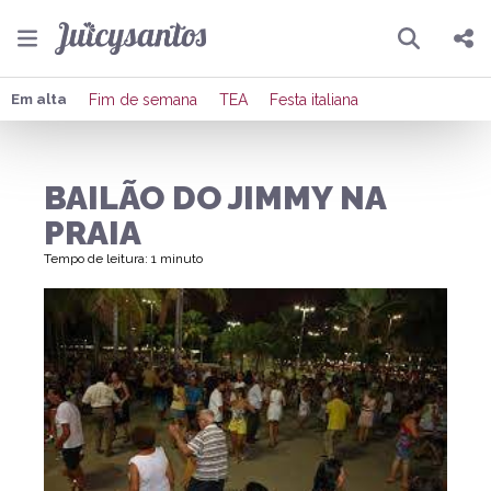
Pesquisar
Compartilhar
Em alta
Fim de semana
TEA
Festa italiana
Copiar o link
BAILÃO DO JIMMY NA
Enviar por Whatsapp
PRAIA
Publicar no Facebook
Tempo de leitura: 1 minuto
Publicar no X