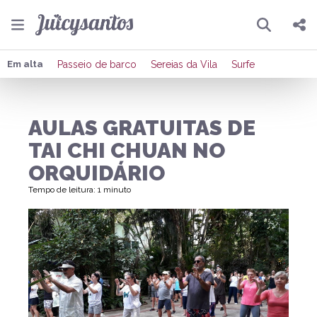
Pesquisar
Compartilhar
Em alta
Passeio de barco
Sereias da Vila
Surfe
Copiar o link
AULAS GRATUITAS DE
Enviar por Whatsapp
TAI CHI CHUAN NO
Publicar no Facebook
ORQUIDÁRIO
Tempo de leitura: 1 minuto
Publicar no X