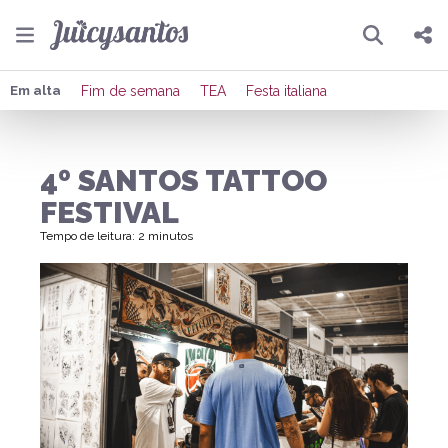
Pesquisar
Compartilhar
Em alta
Fim de semana
TEA
Festa italiana
Copiar o link
4º SANTOS TATTOO
Enviar por Whatsapp
FESTIVAL
Publicar no Facebook
Tempo de leitura: 2 minutos
Publicar no X