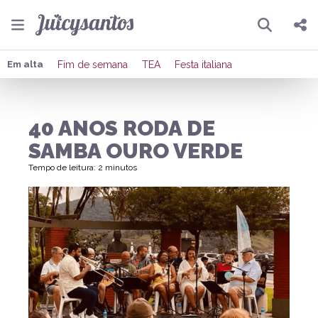
Pesquisar
Compartilhar
Em alta
Fim de semana
TEA
Festa italiana
Copiar o link
40 ANOS RODA DE
Enviar por Whatsapp
SAMBA OURO VERDE
Publicar no Facebook
Tempo de leitura: 2 minutos
Publicar no X