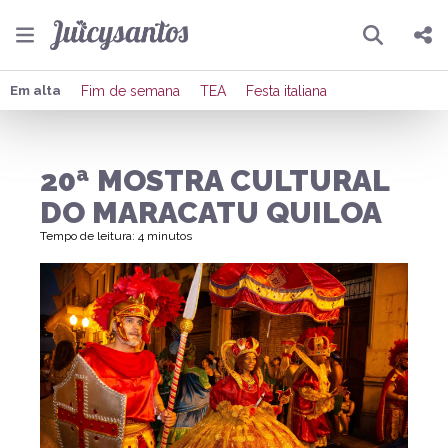
Pesquisar
Compartilhar
Em alta
Fim de semana
TEA
Festa italiana
Copiar o link
20ª MOSTRA CULTURAL
Enviar por Whatsapp
DO MARACATU QUILOA
Publicar no Facebook
Tempo de leitura: 4 minutos
Publicar no X