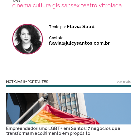
TAGs
cinema
cultura
gls
sansex
teatro
vitrolada
Flávia Saad
Texto por
Contato
flavia@juicysantos.com.br
NOTÍCIAS IMPORTANTES
ver mais
Empreendedorismo LGBT+ em Santos: 7 negócios que
transformam acolhimento em propósito