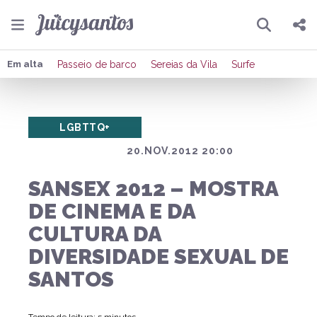
Pesquisar
Compartilhar
Em alta
Passeio de barco
Sereias da Vila
Surfe
Copiar o link
LGBTTQ+
Enviar por Whatsapp
20.NOV.2012 20:00
Publicar no Facebook
SANSEX 2012 – MOSTRA
Publicar no X
DE CINEMA E DA
CULTURA DA
DIVERSIDADE SEXUAL DE
SANTOS