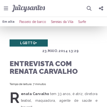
Pesquisar
Compartilhar
Em alta
Passeio de barco
Sereias da Vila
Surfe
Copiar o link
LGBTTQ+
Enviar por Whatsapp
23.MAIO.2014 13:29
Publicar no Facebook
ENTREVISTA COM
Publicar no X
RENATA CARVALHO
Tempo de leitura: 7 minutos
R
enata Carvalho
tem 33 anos, é atriz, diretora
teatral, maquiadora, agente de saúde e