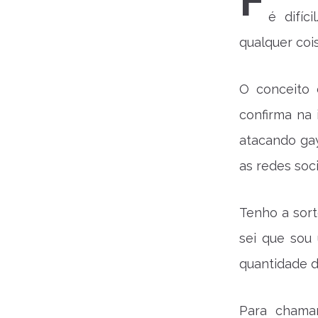
F
é difíc
qualquer cois
O conceito 
confirma na 
atacando gay
as redes soci
Tenho a sor
sei que sou
quantidade d
Para chama