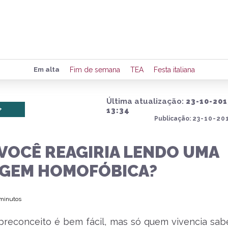
Preencha seus dados para rece
Em alta
Fim de semana
TEA
Festa italiana
de eventos e notícias da região
Última atualização:
23-10-201
+
13:34
Publicação:
23-10-201
Quero 
VOCÊ REAGIRIA LENDO UMA
GEM HOMOFÓBICA?
 minutos
 preconceito é bem fácil, mas só quem vivencia sa