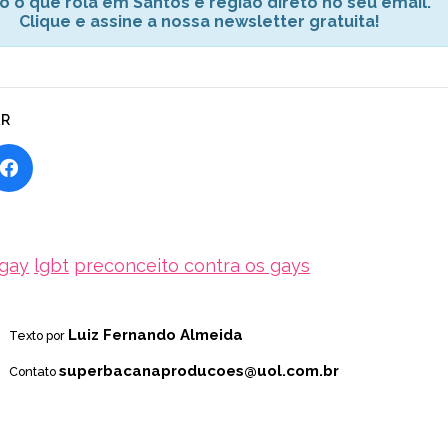
o o que rola em Santos e região direto no seu email.
Clique e assine a nossa newsletter gratuita!
AR
gay
lgbt
preconceito contra os gays
Luiz Fernando Almeida
Texto por
superbacanaproducoes@uol.com.br
Contato