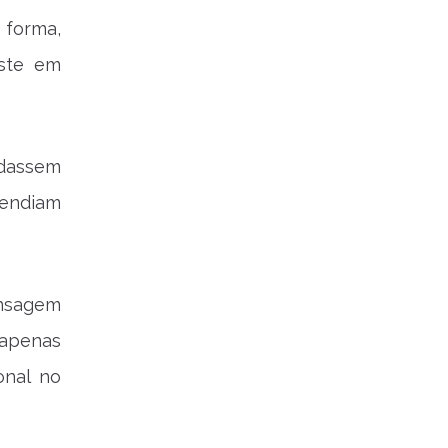
 forma,
este em
udassem
tendiam
nsagem
 apenas
onal no