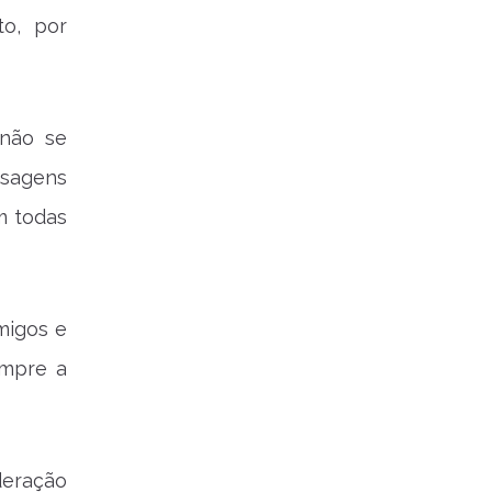
to, por
 não se
nsagens
m todas
migos e
empre a
eração