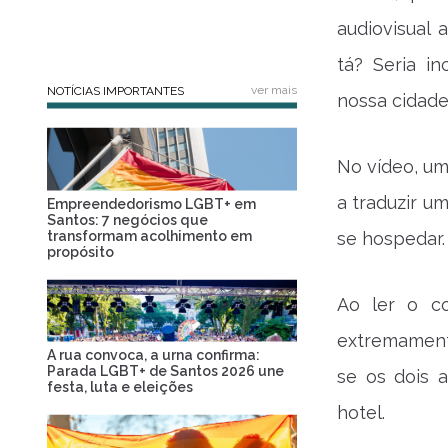
audiovisual 
tá? Seria i
ver mais
NOTÍCIAS IMPORTANTES
nossa cidade
No vídeo, um
a traduzir u
Empreendedorismo LGBT+ em
Santos: 7 negócios que
transformam acolhimento em
se hospedar.
propósito
Ao ler o c
extremament
A rua convoca, a urna confirma:
Parada LGBT+ de Santos 2026 une
se os dois 
festa, luta e eleições
hotel.