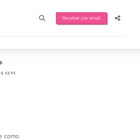
Receber por email
Pesquisar
Compartilhar
ber toda sexta-feira de manhã o resumo
.
Copiar o link
5
Enviar por Whatsapp
5 13:01
Publicar no Facebook
receber novidades
Publicar no X
be como