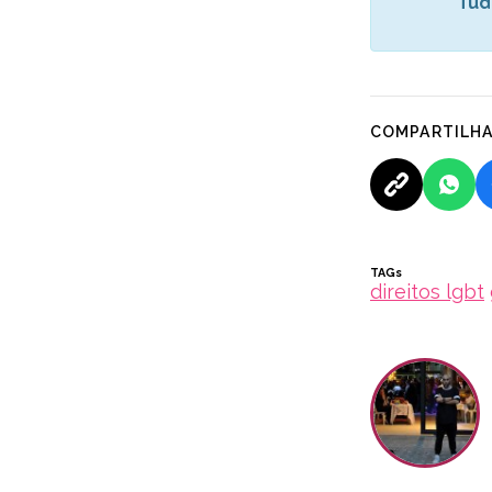
Tud
COMPARTILH
TAGs
direitos lgbt