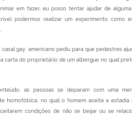
animar em fazer, eu posso tentar ajudar de alguma
ncrível podermos realizar um experimento como 
.
 casal
gay americano pediu para que pedestres aj
ma carta do proprietário de um albergue no qual pre
onteúdo, as pessoas se deparam com uma me
e homofóbica, no qual o homem aceita a estadia
aceitarem condições de não se beijar ou se relaci