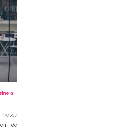
sine a
m nossa
guém de