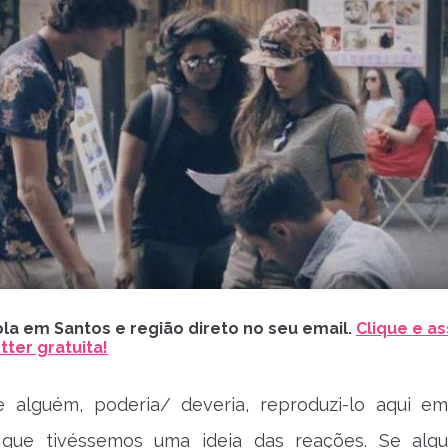
la em Santos e região direto no seu email.
Clique e as
ter gratuita!
 alguém, poderia/ deveria, reproduzi-lo aqui e
 que tivéssemos uma ideia das reações. Se al