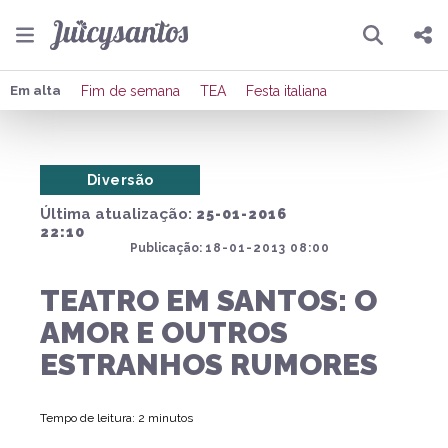
Pesquisar
Compartilhar
Em alta
Fim de semana
TEA
Festa italiana
Copiar o link
Diversão
Enviar por Whatsapp
Última atualização:
25-01-2016
Publicar no Facebook
22:10
Publicação:
18-01-2013 08:00
Publicar no X
TEATRO EM SANTOS: O
AMOR E OUTROS
ESTRANHOS RUMORES
Tempo de leitura: 2 minutos