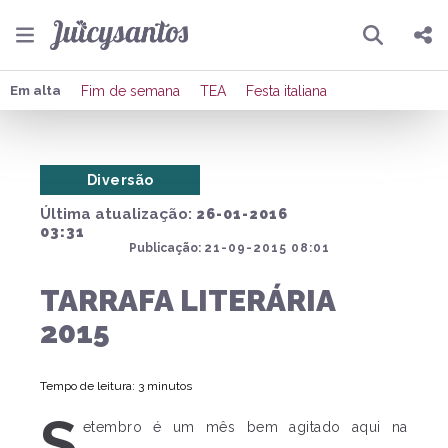
Pesquisar
Compartilhar
Em alta
Fim de semana
TEA
Festa italiana
Copiar o link
Diversão
Enviar por Whatsapp
Última atualização:
26-01-2016
Publicar no Facebook
03:31
Publicação:
21-09-2015 08:01
Publicar no X
TARRAFA LITERÁRIA
2015
Tempo de leitura: 3 minutos
S
etembro é um mês bem agitado aqui na