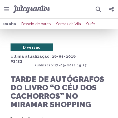
Pesquisar
Compartilhar
Em alta
Passeio de barco
Sereias da Vila
Surfe
Copiar o link
Diversão
Enviar por Whatsapp
Última atualização:
26-01-2016
Publicar no Facebook
03:33
Publicação:
17-09-2011 19:27
Publicar no X
TARDE DE AUTÓGRAFOS
DO LIVRO “O CÉU DOS
CACHORROS” NO
MIRAMAR SHOPPING