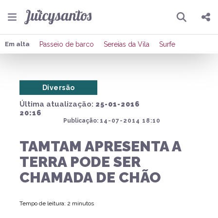
Pesquisar
Compartilhar
Em alta
Passeio de barco
Sereias da Vila
Surfe
Copiar o link
Diversão
Enviar por Whatsapp
Última atualização:
25-01-2016
Publicar no Facebook
20:16
Publicação:
14-07-2014 18:10
Publicar no X
TAMTAM APRESENTA A
TERRA PODE SER
CHAMADA DE CHÃO
Tempo de leitura: 2 minutos