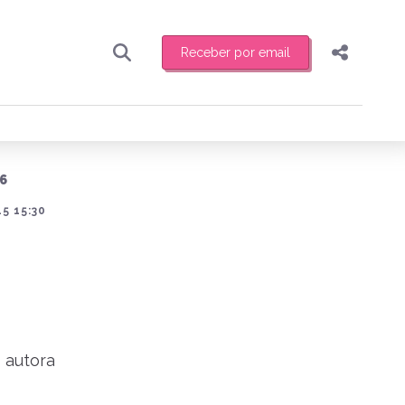
Receber por email
Pesquisar
Compartilhar
ber toda sexta-feira de manhã o resumo
.
Copiar o link
6
Enviar por Whatsapp
5 15:30
Publicar no Facebook
receber novidades
Publicar no X
 autora