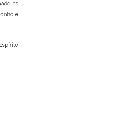
nado às
sonho e
Espírito