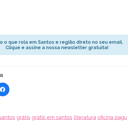
o o que rola em Santos e região direto no seu email.
Clique e assine a nossa newsletter gratuita!
AR
santos
grátis
grátis em santos
literatura
oficina pagu