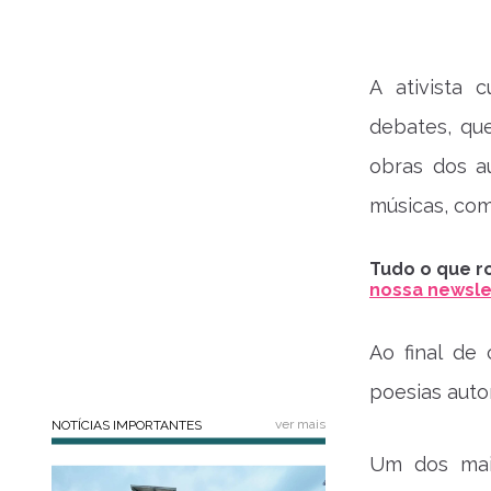
A ativista 
debates, qu
obras dos a
músicas, com
Tudo o que ro
nossa newslet
Ao final de
poesias autor
ver mais
NOTÍCIAS IMPORTANTES
Um dos maio