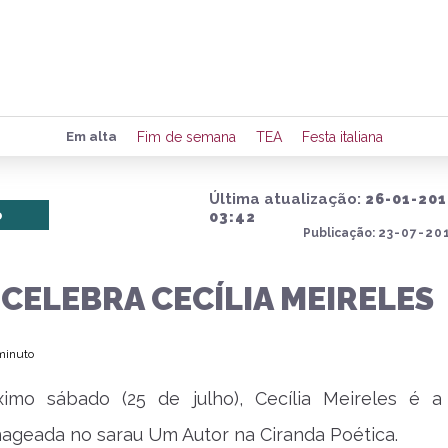
Preencha seus dados para rece
Em alta
Fim de semana
TEA
Festa italiana
de eventos e notícias da região
Última atualização:
26-01-201
o
03:42
Publicação:
23-07-201
Quero 
CELEBRA CECÍLIA MEIRELES
 minuto
imo sábado (25 de julho), Cecília Meireles é a
geada no sarau Um Autor na Ciranda Poética.