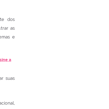
nte dos
trar as
oemas e
sine a
ar suas
cional,