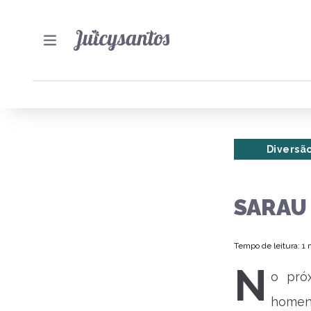
Diversã
SARAU 
Tempo de leitura: 1
N
o próx
homena